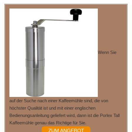
Wenn Sie
auf der Suche nach einer Kaffeemühle sind, die von
höchster Qualität ist und mit einer englischen
Bedienungsanleitung geliefert wird, dann ist die Porlex Tall
Kaffeemühle genau das Richtige für Sie.
ZUM ANGEBOT