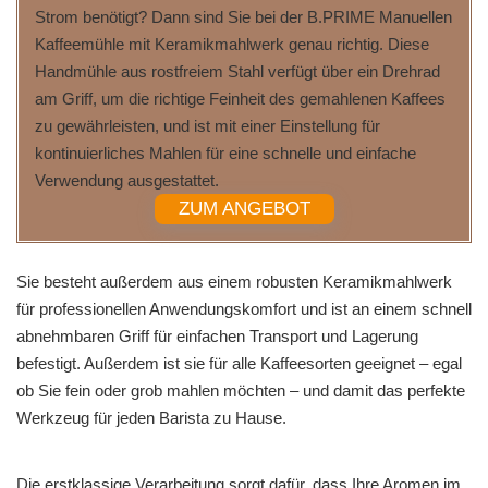
Strom benötigt? Dann sind Sie bei der B.PRIME Manuellen
Kaffeemühle mit Keramikmahlwerk genau richtig. Diese
Handmühle aus rostfreiem Stahl verfügt über ein Drehrad
am Griff, um die richtige Feinheit des gemahlenen Kaffees
zu gewährleisten, und ist mit einer Einstellung für
kontinuierliches Mahlen für eine schnelle und einfache
Verwendung ausgestattet.
ZUM ANGEBOT
Sie besteht außerdem aus einem robusten Keramikmahlwerk
für professionellen Anwendungskomfort und ist an einem schnell
abnehmbaren Griff für einfachen Transport und Lagerung
befestigt. Außerdem ist sie für alle Kaffeesorten geeignet – egal
ob Sie fein oder grob mahlen möchten – und damit das perfekte
Werkzeug für jeden Barista zu Hause.
Die erstklassige Verarbeitung sorgt dafür, dass Ihre Aromen im