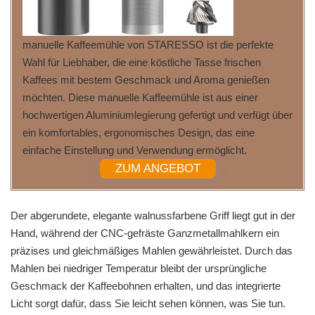
manuelle Kaffeemühle von STARESSO ist die perfekte
Wahl für Liebhaber, die eine köstliche Tasse frischen
Kaffees mit bestem Geschmack und Aroma genießen
möchten. Diese manuelle Kaffeemühle ist aus einer
hochwertigen Aluminiumlegierung gefertigt und verfügt über
ein komfortables, ergonomisches Design, das eine
einfache Einstellung und Verwendung ermöglicht.
ZUM ANGEBOT
Der abgerundete, elegante walnussfarbene Griff liegt gut in der
Hand, während der CNC-gefräste Ganzmetallmahlkern ein
präzises und gleichmäßiges Mahlen gewährleistet. Durch das
Mahlen bei niedriger Temperatur bleibt der ursprüngliche
Geschmack der Kaffeebohnen erhalten, und das integrierte
Licht sorgt dafür, dass Sie leicht sehen können, was Sie tun.