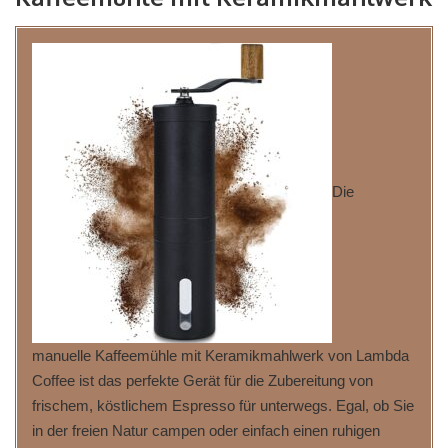
Die
manuelle Kaffeemühle mit Keramikmahlwerk von Lambda
Coffee ist das perfekte Gerät für die Zubereitung von
frischem, köstlichem Espresso für unterwegs. Egal, ob Sie
in der freien Natur campen oder einfach einen ruhigen